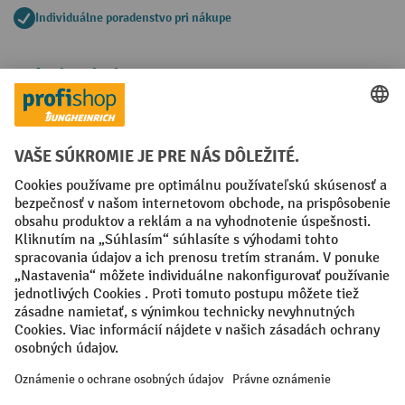
Individuálne poradenstvo pri nákupe
Spôsoby platby
Creditcard (Master)
Creditcard (Visa)
PayPal
Faktúra
Predplatba
Sociálne siete
Facebook
YouTube
LinkedIn
Nastavenia ochrany osobných údajov
All prices excl. VAT plus
shipping costs
and possible delivery charges,
if not stated otherwise.