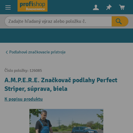
in content
Podlahové značkovacie prístroje
Číslo položky:
126085
A.M.P.E.R.E. Značkovač podlahy Perfect
Striper, súprava, biela
K popisu produktu