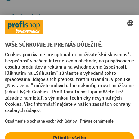
Spôsoby platby
Creditcard (Master)
Creditcard (Visa)
PayPal
Faktúra
Predplatba
Sociálne siete
Facebook
YouTube
LinkedIn
Nastavenia ochrany osobných údajov
All prices excl. VAT plus
shipping costs
and possible delivery charges,
if not stated otherwise.