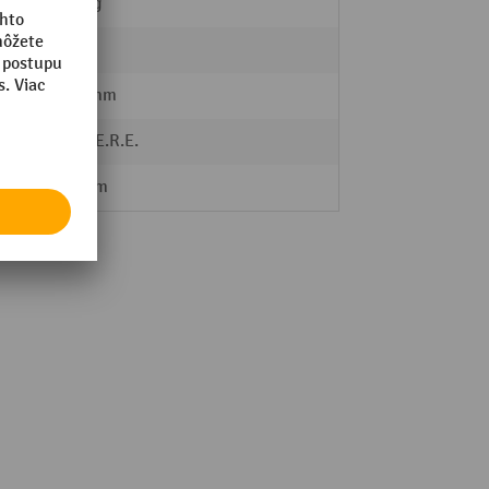
19,7 kg
lu
áno
1100 mm
A.M.P.E.R.E.
220 mm