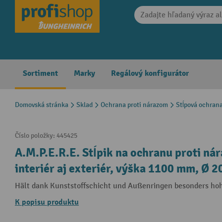
search
Skip to main navigation
Sortiment
Marky
Regálový konfigurátor
Domovská stránka
Sklad
Ochrana proti nárazom
Stĺpová ochran
Číslo položky:
445425
A.M.P.E.R.E. Stĺpik na ochranu proti n
interiér aj exteriér, výška 1100 mm, Ø 
Hält dank Kunststoffschicht und Außenringen besonders ho
K popisu produktu