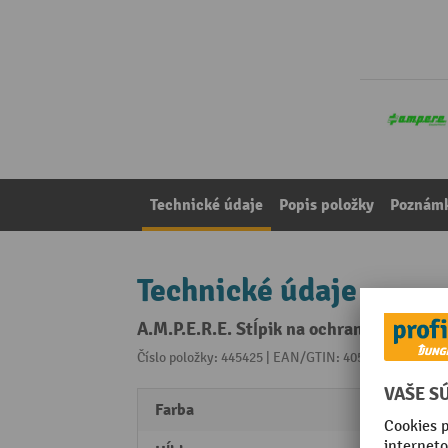
Technické údaje
Popis položky
Poznámk
Technické údaje
A.M.P.E.R.E. Stĺpik na ochranu proti n
Číslo položky: 445425 | EAN/GTIN: 4055091270630
Z 
Farba
žltá/č