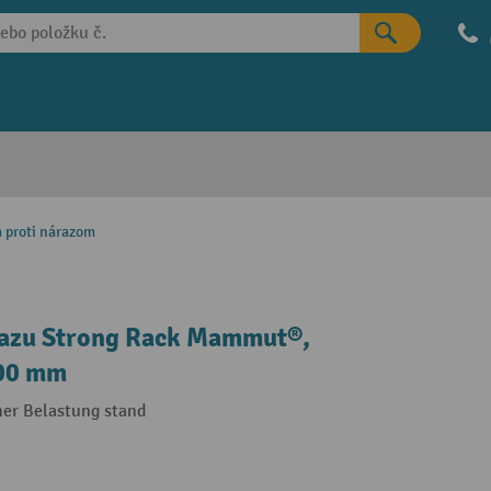
a proti nárazom
árazu Strong Rack Mammut®,
200 mm
her Belastung stand