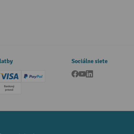
latby
Sociálne siete
Facebook
YouTube
LinkedIn
ard (Master)
Creditcard (Visa)
PayPal
a
Predplatba