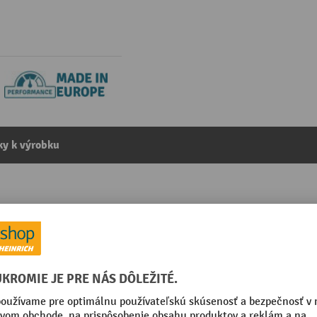
y k výrobku
árazu Strong Rack Mammut®, interiér aj exteriér, výška 
kategórie:
Stĺpová ochrana proti nárazom
ierna
Segmentu