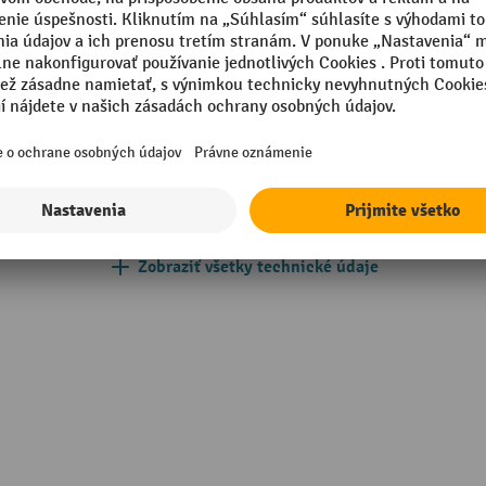
mm
Vlastná hmotnosť
mm
Vrátane montážneho materiá
/kov
Výška
in Europe
Značka
ér a exteriér
Šírka
Zobraziť všetky technické údaje