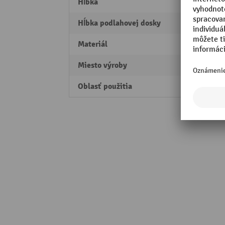
Hĺbka
220 
Hĺbka podlahovej dosky
220 
Materiál
HDPE
Miesto výroby
Made 
Oblasť použitia
Interi