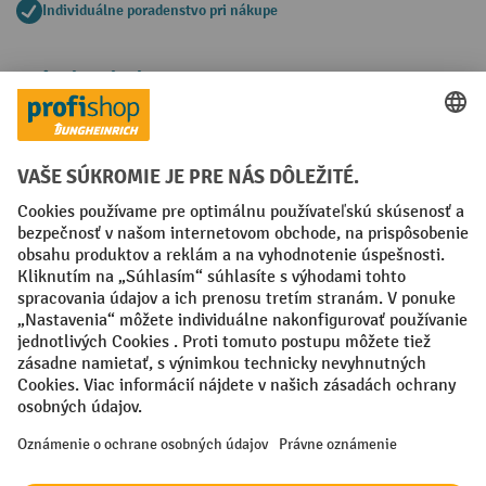
Individuálne poradenstvo pri nákupe
Spôsoby platby
Creditcard (Master)
Creditcard (Visa)
PayPal
Faktúra
Predplatba
Sociálne siete
Facebook
YouTube
LinkedIn
Nastavenia ochrany osobných údajov
All prices excl. VAT plus
shipping costs
and possible delivery charges,
if not stated otherwise.