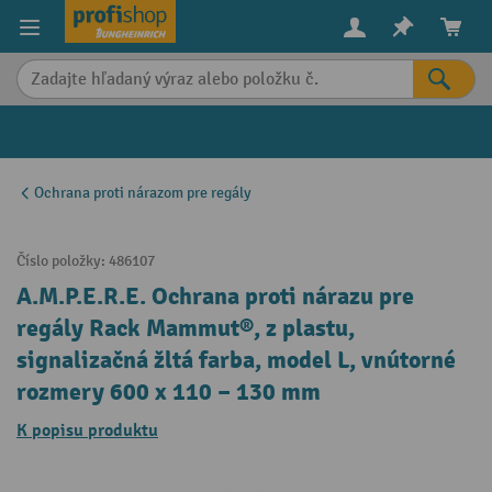
in content
Ochrana proti nárazom pre regály
Číslo položky:
486107
A.M.P.E.R.E. Ochrana proti nárazu pre
regály Rack Mammut®, z plastu,
signalizačná žltá farba, model L, vnútorné
rozmery 600 x 110 – 130 mm
K popisu produktu